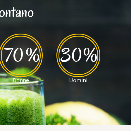
contano
70
%
30
%
Donne
Uomini