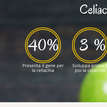
Celiac
40
%
3
%
Presenta il gene per
Sviluppa prima 
la celiachia
poi la celiachia