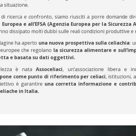
la situazione.
 di ricerca e confronto, siamo riusciti a porre domande dir
 Europea e all’EFSA (Agenzia Europea per la Sicurezza 
no dissipato molti dubbi sulle reali condizioni produttive e n
ndagine ha aperto
una nuova prospettiva sulla celiachia
: 
e europee che regolano
la sicurezza alimentare e sull’im
tta e basata su dati oggettivi.
olezza è nata
Assoceliaci
, un’associazione libera e in
opone come punto di riferimento per celiaci
, istituzioni,
biettivo è garantire
una corretta informazione e contrib
liache in Italia.