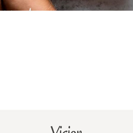
upporto
iorare la vita delle persone celiache,
n mondo più inclusivo.
impegno e a fare la differenza.
avere un grande impatto.
Vision