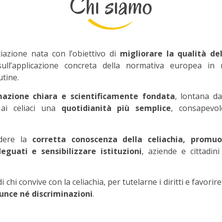
Chi siamo
iazione nata con l’obiettivo di
migliorare la qualità de
ull’applicazione concreta della normativa europea in 
tine.
mazione chiara e scientificamente fondata
, lontana da 
e ai celiaci una
quotidianità più semplice
, consapevol
ndere la
corretta conoscenza della celiachia, promuov
eguati e sensibilizzare istituzioni
, aziende e cittadini
di chi convive con la celiachia, per tutelarne i diritti e favori
unce né discriminazioni
.