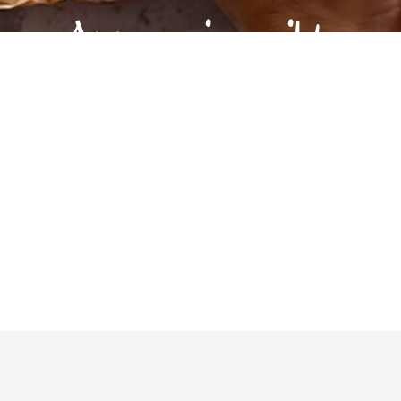
Apprezziamo il tuo s
La nostra associazione lavora ogni giorno per migl
offrendo informazioni, supporto e iniziative per u
Con una donazione, ci aiuti a continuare il nostro 
Sostienici oggi! Anche un piccolo contributo può 
Scopri di più