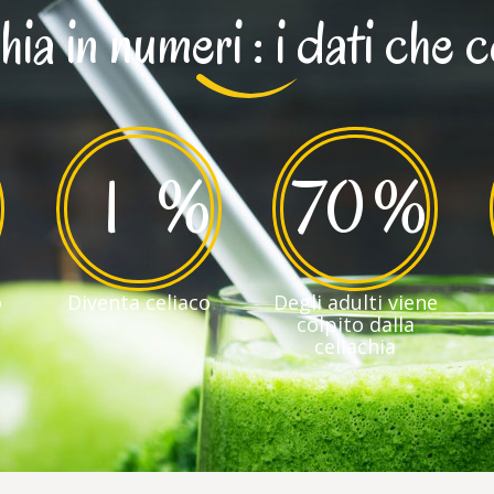
hia in numeri : i dati che 
1
%
70
%
o
Diventa celiaco
Degli adulti viene
colpito dalla
celiachia